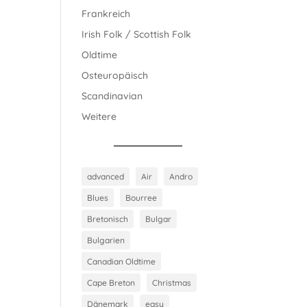
Frankreich
Irish Folk / Scottish Folk
Oldtime
Osteuropäisch
Scandinavian
Weitere
advanced
Air
Andro
Blues
Bourree
Bretonisch
Bulgar
Bulgarien
Canadian Oldtime
Cape Breton
Christmas
Dänemark
easy