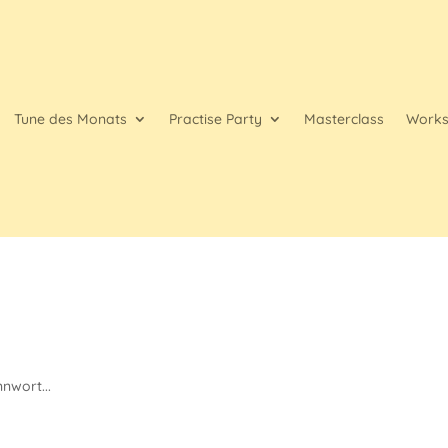
Tune des Monats
Practise Party
Masterclass
Work
nwort...