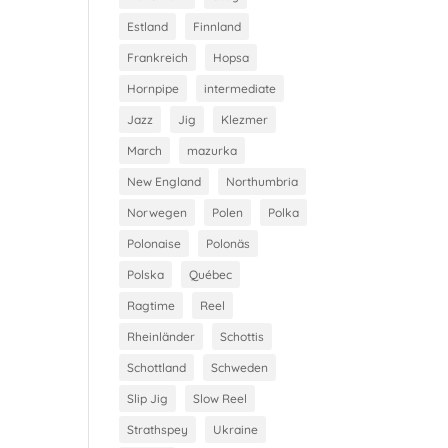
Estland
Finnland
Frankreich
Hopsa
Hornpipe
intermediate
Jazz
Jig
Klezmer
March
mazurka
New England
Northumbria
Norwegen
Polen
Polka
Polonaise
Polonäs
Polska
Québec
Ragtime
Reel
Rheinländer
Schottis
Schottland
Schweden
Slip Jig
Slow Reel
Strathspey
Ukraine