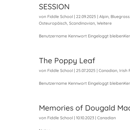
SESSION
von
Fiddle School
|
22.09.2025
|
Alpin
,
Bluegrass
Osteuropäisch
,
Scandinavian
,
Weitere
Benutzername Kennwort Eingeloggt bleibenKen
The Poppy Leaf
von
Fiddle School
|
25.07.2025
|
Canadian
,
Irish
Benutzername Kennwort Eingeloggt bleibenKen
Memories of Dougald Mac
von
Fiddle School
|
10.10.2023
|
Canadian