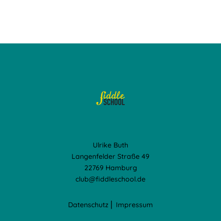
Ulrike Buth
Langenfelder Straße 49
22769 Hamburg
club@fiddleschool.de
Datenschutz
⎢
Impressum