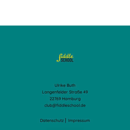
Ulrike Buth
Langenfelder Straße 49
22769 Hamburg
club@fiddleschool.de
Datenschutz
⎢
Impressum