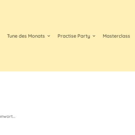
d
Tune des Monats
Practise Party
Masterclass
nwort...