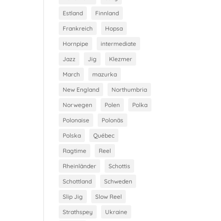
Estland
Finnland
Frankreich
Hopsa
Hornpipe
intermediate
Jazz
Jig
Klezmer
March
mazurka
New England
Northumbria
Norwegen
Polen
Polka
Polonaise
Polonäs
Polska
Québec
Ragtime
Reel
Rheinländer
Schottis
Schottland
Schweden
Slip Jig
Slow Reel
Strathspey
Ukraine