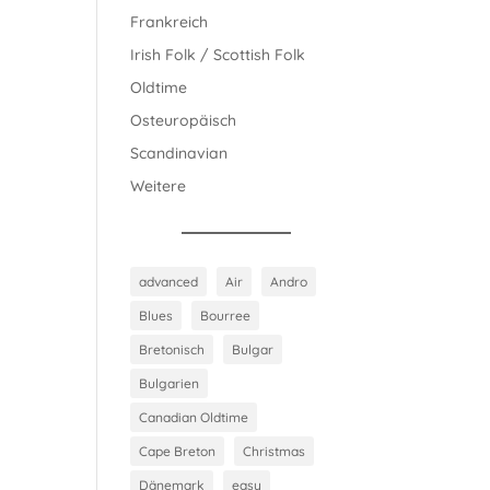
Frankreich
Irish Folk / Scottish Folk
Oldtime
Osteuropäisch
Scandinavian
Weitere
advanced
Air
Andro
Blues
Bourree
Bretonisch
Bulgar
Bulgarien
Canadian Oldtime
Cape Breton
Christmas
Dänemark
easy