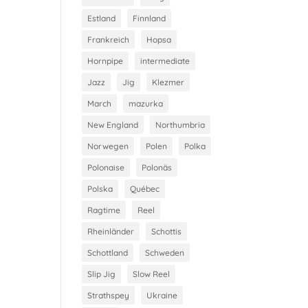
Estland
Finnland
Frankreich
Hopsa
Hornpipe
intermediate
Jazz
Jig
Klezmer
March
mazurka
New England
Northumbria
Norwegen
Polen
Polka
Polonaise
Polonäs
Polska
Québec
Ragtime
Reel
Rheinländer
Schottis
Schottland
Schweden
Slip Jig
Slow Reel
Strathspey
Ukraine