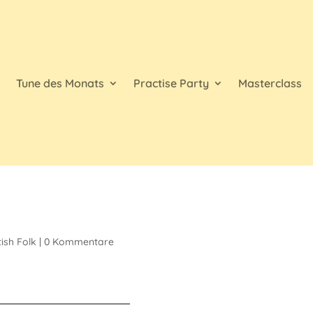
d
Tune des Monats
Practise Party
Masterclass
tish Folk
|
0 Kommentare