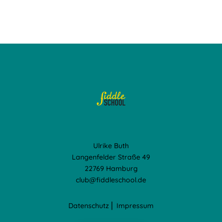
Ulrike Buth
Langenfelder Straße 49
22769 Hamburg
club@fiddleschool.de
Datenschutz
⎢
Impressum