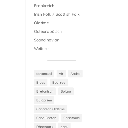
Frankreich
Irish Folk / Scottish Folk
Oldtime
Osteuropäisch
Scandinavian
Weitere
advanced
Air
Andro
Blues
Bourree
Bretonisch
Bulgar
Bulgarien
Canadian Oldtime
Cape Breton
Christmas
Dänemark
easy