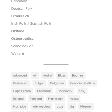
Canadian
Deutsch Folk
Frankreich
Irish Folk / Scottish Folk
Oldtime
Osteuropäisch
Scandinavian
Weitere
advanced
Air
Andro
Blues
Bourree
Bretonisch
Bulgar
Bulgarien
Canadian Oldtime
Cape Breton
Christmas
Dänemark
easy
Estland
Finnland
Frankreich
Hopsa
Hornpipe
intermediate
Jazz
Jig
Klezmer