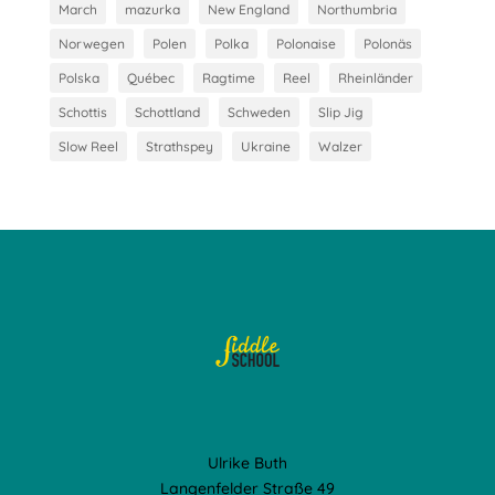
March
mazurka
New England
Northumbria
Norwegen
Polen
Polka
Polonaise
Polonäs
Polska
Québec
Ragtime
Reel
Rheinländer
Schottis
Schottland
Schweden
Slip Jig
Slow Reel
Strathspey
Ukraine
Walzer
Ulrike Buth
Langenfelder Straße 49