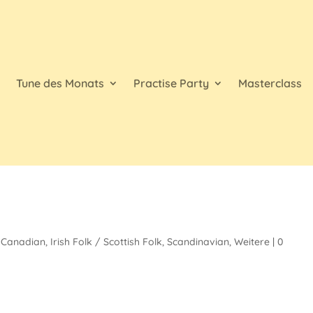
d
Tune des Monats
Practise Party
Masterclass
,
Canadian
,
Irish Folk / Scottish Folk
,
Scandinavian
,
Weitere
|
0