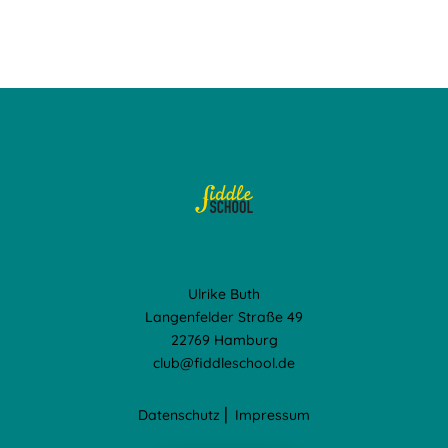
Ulrike Buth
Langenfelder Straße 49
22769 Hamburg
club@fiddleschool.de
Datenschutz
⎢
Impressum