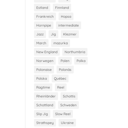
Estland
Finnland
Frankreich
Hopsa
Hornpipe
intermediate
Jazz
Jig
Klezmer
March
mazurka
New England
Northumbria
Norwegen
Polen
Polka
Polonaise
Polonäs
Polska
Québec
Ragtime
Reel
Rheinländer
Schottis
Schottland
Schweden
Slip Jig
Slow Reel
Strathspey
Ukraine