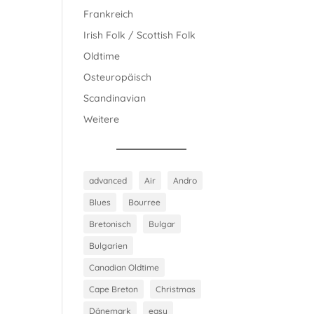
Frankreich
Irish Folk / Scottish Folk
Oldtime
Osteuropäisch
Scandinavian
Weitere
advanced
Air
Andro
Blues
Bourree
Bretonisch
Bulgar
Bulgarien
Canadian Oldtime
Cape Breton
Christmas
Dänemark
easy