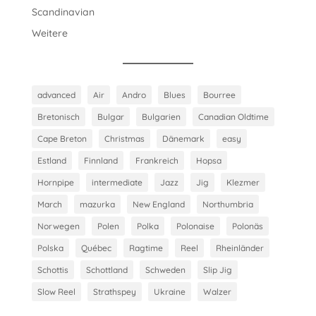
Scandinavian
Weitere
advanced
Air
Andro
Blues
Bourree
Bretonisch
Bulgar
Bulgarien
Canadian Oldtime
Cape Breton
Christmas
Dänemark
easy
Estland
Finnland
Frankreich
Hopsa
Hornpipe
intermediate
Jazz
Jig
Klezmer
March
mazurka
New England
Northumbria
Norwegen
Polen
Polka
Polonaise
Polonäs
Polska
Québec
Ragtime
Reel
Rheinländer
Schottis
Schottland
Schweden
Slip Jig
Slow Reel
Strathspey
Ukraine
Walzer