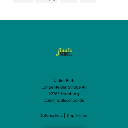
Ulrike Buth
Langenfelder Straße 49
22769 Hamburg
club@fiddleschool.de
Datenschutz
⎢
Impressum