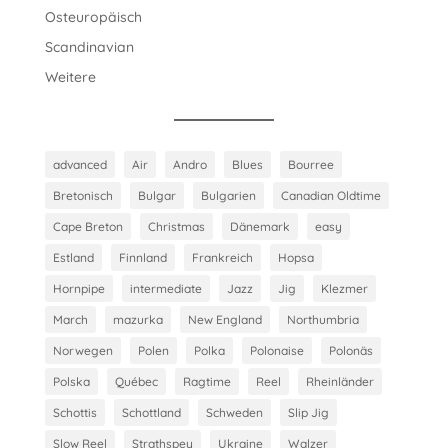
Osteuropäisch
Scandinavian
Weitere
advanced
Air
Andro
Blues
Bourree
Bretonisch
Bulgar
Bulgarien
Canadian Oldtime
Cape Breton
Christmas
Dänemark
easy
Estland
Finnland
Frankreich
Hopsa
Hornpipe
intermediate
Jazz
Jig
Klezmer
March
mazurka
New England
Northumbria
Norwegen
Polen
Polka
Polonaise
Polonäs
Polska
Québec
Ragtime
Reel
Rheinländer
Schottis
Schottland
Schweden
Slip Jig
Slow Reel
Strathspey
Ukraine
Walzer