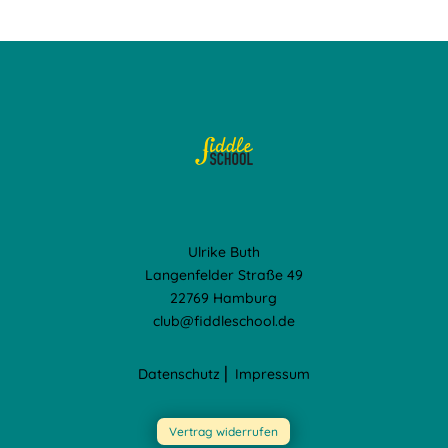
Ulrike Buth
Langenfelder Straße 49
22769 Hamburg
club@fiddleschool.de
Datenschutz
⎢
Impressum
Vertrag widerrufen