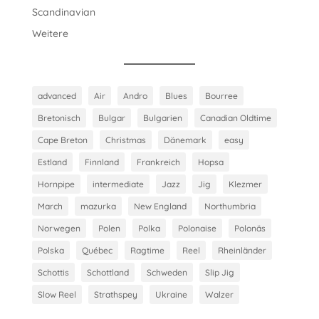
Scandinavian
Weitere
advanced
Air
Andro
Blues
Bourree
Bretonisch
Bulgar
Bulgarien
Canadian Oldtime
Cape Breton
Christmas
Dänemark
easy
Estland
Finnland
Frankreich
Hopsa
Hornpipe
intermediate
Jazz
Jig
Klezmer
March
mazurka
New England
Northumbria
Norwegen
Polen
Polka
Polonaise
Polonäs
Polska
Québec
Ragtime
Reel
Rheinländer
Schottis
Schottland
Schweden
Slip Jig
Slow Reel
Strathspey
Ukraine
Walzer