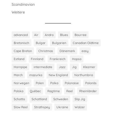
Scandinavian
Weitere
advanced
Air
Andro
Blues
Bourree
Bretonisch
Bulgar
Bulgarien
Canadian Oldtime
Cape Breton
Christmas
Dänemark
easy
Estland
Finnland
Frankreich
Hopsa
Hornpipe
intermediate
Jazz
Jig
Klezmer
March
mazurka
New England
Northumbria
Norwegen
Polen
Polka
Polonaise
Polonäs
Polska
Québec
Ragtime
Reel
Rheinländer
Schottis
Schottland
Schweden
Slip Jig
Slow Reel
Strathspey
Ukraine
Walzer