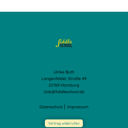
Ulrike Buth
Langenfelder Straße 49
22769 Hamburg
club@fiddleschool.de
Datenschutz
⎢
Impressum
Vertrag widerrufen